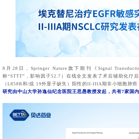
8月28日，Springer Nature旗下期刊《Signal Transductio
称“STTT”，影响因子52.7）在线全文发表了术后辅助化疗
（L858R和/或 19外显子缺失）阳性的II-IIIA期非小细胞
研究由中山大学孙逸仙纪念医院王思愚教授发起，共有7家国