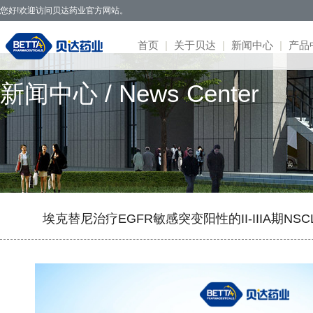
您好!欢迎访问贝达药业官方网站。
首页
|
关于贝达
|
新闻中心
|
产品
新闻中心 / News Center
贝达药业秉承开拓创新、造福于民的发
· 公司新闻
· 凯美纳
· 研发体系
· 园区概况
· 项目简介
· 公司公告
· 社会招聘
· 联系方式
· 公司简介
展理念，致力于通过新药研发，努力实现创
· 媒体报道
· 贝美纳
· 在研项目
· 核心优势
· 公示公告
· 股票信息
· 校园招聘
· 在线留言
· 董事会
新为民、科技惠民，做更多吃得起的好药，
· 两会专题
· 贝安汀
· 患者招募
· 明星项目
· 互动交流
· 不良反应
· 管理团队
让老百姓活得更好。
· 赛美纳
· 战略合作
· 历程荣誉
· 伏美纳
· 公司文化
· 康美纳
· 安瑞泽
埃克替尼治疗EGFR敏感突变阳性的II-IIIA期NS
· 奥福民
· 贝泽汀