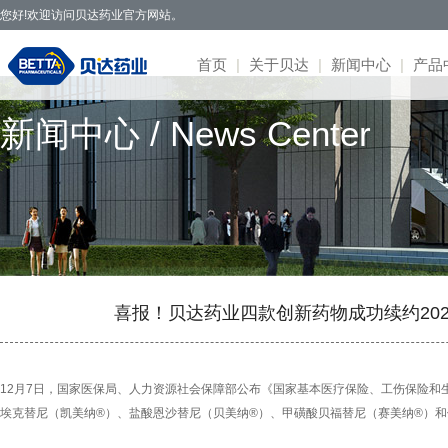
您好!欢迎访问贝达药业官方网站。
首页
|
关于贝达
|
新闻中心
|
产品
新闻中心 / News Center
贝达药业秉承开拓创新、造福于民的发
· 公司新闻
· 凯美纳
· 研发体系
· 园区概况
· 项目简介
· 公司公告
· 社会招聘
· 联系方式
· 公司简介
展理念，致力于通过新药研发，努力实现创
· 媒体报道
· 贝美纳
· 在研项目
· 核心优势
· 公示公告
· 股票信息
· 校园招聘
· 在线留言
· 董事会
新为民、科技惠民，做更多吃得起的好药，
· 两会专题
· 贝安汀
· 患者招募
· 明星项目
· 互动交流
· 不良反应
· 管理团队
让老百姓活得更好。
· 赛美纳
· 战略合作
· 历程荣誉
· 伏美纳
· 公司文化
· 康美纳
· 安瑞泽
喜报！贝达药业四款创新药物成功续约20
· 奥福民
· 贝泽汀
12月7日，国家医保局、人力资源社会保障部公布《国家基本医疗保险、工伤保险和生
埃克替尼（凯美纳®）、盐酸恩沙替尼（贝美纳®）、甲磺酸贝福替尼（赛美纳®）