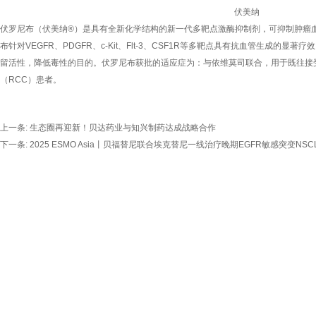
伏美纳
伏罗尼布（伏美纳®）是具有全新化学结构的新一代多靶点激酶抑制剂，可抑制肿瘤
布针对VEGFR、PDGFR、c-Kit、Flt-3、CSF1R等多靶点具有抗血管生成的显
留活性，降低毒性的目的。伏罗尼布获批的适应症为：与依维莫司联合，用于既往接
（RCC）患者。
上一条:
生态圈再迎新！贝达药业与知兴制药达成战略合作
下一条:
2025 ESMO Asia丨贝福替尼联合埃克替尼一线治疗晚期EGFR敏感突变NS