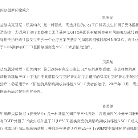
四款创新药物简介
凯美纳
盐酸埃克替尼（凯美纳®）是一种强效、高选择性的小分子口服表皮生长因子受体酪氨酸
适应症：①适用于治疗表皮生长因子受体(EGFR)基因具有敏感突变的局部晚期或转移
适用于治疗既往接受过至少一个化疗方案失败后的局部晚期或转移性NSCLC，既往
于II-IIIA期伴有EGFR基因敏感突变NSCLC术后辅助治疗。
贝美纳
盐酸恩沙替尼（贝美纳®）是贝达拥有完全自主知识产权的新型强效、高选择性的新一
获批两项适应症：①适用于此前接受过克唑替尼治疗后进展的或者对克唑替尼不耐受的 
治疗；②适用于ALK阳性的局部晚期或转移性NSCLC患者的治疗。2025年11月
国家药品监督管理局受理。
赛美纳
甲磺酸贝福替尼（赛美纳®）是一种新型的国产第三代强效、高选择性的小分子口服EG
有EGFR外显子19缺失或外显子21(L858R)置换突变的局部晚期或转移性NSCLC成
疗时或治疗后出现疾病进展，并且经检测确认存在EGFR T790M突变阳性的局部晚期