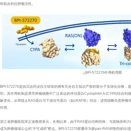
和初步的抗肿瘤活性。
△BPI-572270作用机理图
BPI-572270是由贝达药业自主研发的拥有完全自主知识产权的新分子实体化合物，
剂。其作用机制是诱导肿瘤细胞中广泛表达的伴侣蛋白Cyclophilin A (CYPA)结
象变化，从而阻止RAS蛋白与下游信号蛋白（如cRAF等）结合，进而阻断负责肿瘤
作用。
浙江省肿瘤医院宋正波教授表示，长期以来，由于RAS蛋白结构特殊、与底物亲和
成为肿瘤领域公认的“不可成药”靶点。BPI-572270胶囊作为新pan-RAS抑制