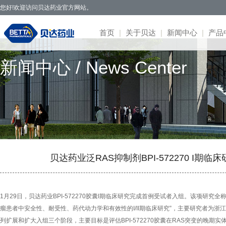
您好!欢迎访问贝达药业官方网站。
首页
|
关于贝达
|
新闻中心
|
产品
新闻中心 / News Center
贝达药业秉承开拓创新、造福于民的发
· 公司新闻
· 凯美纳
· 研发体系
· 园区概况
· 项目简介
· 公司公告
· 社会招聘
· 联系方式
· 公司简介
展理念，致力于通过新药研发，努力实现创
· 媒体报道
· 贝美纳
· 在研项目
· 核心优势
· 公示公告
· 股票信息
· 校园招聘
· 在线留言
· 董事会
新为民、科技惠民，做更多吃得起的好药，
· 两会专题
· 贝安汀
· 患者招募
· 明星项目
· 互动交流
· 不良反应
· 管理团队
让老百姓活得更好。
· 赛美纳
· 战略合作
· 历程荣誉
· 伏美纳
· 公司文化
· 康美纳
· 安瑞泽
贝达药业泛RAS抑制剂BPI-572270 I期
· 奥福民
· 贝泽汀
1月29日，贝达药业BPI-572270胶囊I期临床研究完成首例受试者入组。该项研究全称为
瘤患者中安全性、耐受性、药代动力学和有效性的I/II期临床研究”，主要研究者为
列扩展和扩大入组三个阶段，主要目标是评估BPI-572270胶囊在RAS突变的晚