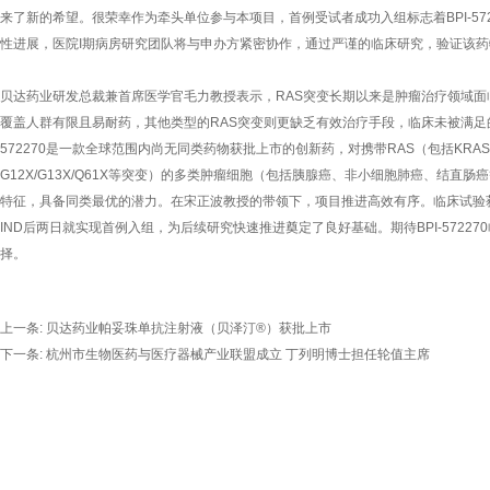
来了新的希望。很荣幸作为牵头单位参与本项目，首例受试者成功入组标志着BPI-57
性进展，医院I期病房研究团队将与申办方紧密协作，通过严谨的临床研究，验证该
贝达药业研发总裁兼首席医学官毛力教授表示，RAS突变长期以来是肿瘤治疗领域面临的
覆盖人群有限且易耐药，其他类型的RAS突变则更缺乏有效治疗手段，临床未被满足的
572270是一款全球范围内尚无同类药物获批上市的创新药，对携带RAS（包括KRAS/
G12X/G13X/Q61X等突变）的多类肿瘤细胞（包括胰腺癌、非小细胞肺癌、结直
特征，具备同类最优的潜力。在宋正波教授的带领下，项目推进高效有序。临床试验
IND后两日就实现首例入组，为后续研究快速推进奠定了良好基础。期待BPI-5722
择。
上一条:
贝达药业帕妥珠单抗注射液（贝泽汀®）获批上市
下一条:
杭州市生物医药与医疗器械产业联盟成立 丁列明博士担任轮值主席