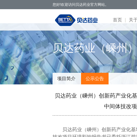
您好!欢迎访问贝达药业官方网站。
首页
|
关
贝达药业秉承开拓创新、造福于民的发
· 公司新
· 凯美纳
· 研发体
· 园区概
· 项目简
· 公司公
· 社会招
· 联系方
· 公
贝达药业（嵊州）项
展理念，致力于通过新药研发，努力实现创
· 媒体报
· 贝美纳
· 在研项
· 核心优
· 公示公
· 股票信
· 校园招
· 在线留
· 董
新为民、科技惠民，做更多吃得起的好药，
· 两会专
· 贝安汀
· 患者招
· 明星项
· 互动交
· 不良反
· 管
让老百姓活得更好。
· 赛美纳
· 战略合
· 历
· 伏美纳
· 公
项目简介
公示公告
· 康美纳
· 安瑞泽
贝达药业（嵊州）创新药产业化基
· 奥福民
· 贝泽汀
中间体技改项
贝达药业（嵊州）创新药产业化基
技改项
目环境影响报告书已委托浙江碧