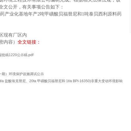
全文公开，有关事项公告如下：
药产业化基地年产
2
吨甲磺酸贝福替尼和
1
吨泰贝西利原料药
区
现有厂区内
密内容）
全文链接：
1220公示稿.pdf
一期）环境保护设施调试公示
盐酸埃克替尼、20ta 甲磺酸贝福替尼和 1t/a BPI-16350)非重大变动环境影响