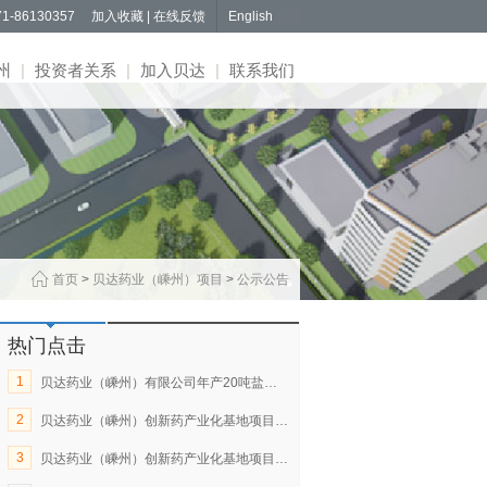
1-86130357
加入收藏
|
在线反馈
English
州
|
投资者关系
|
加入贝达
|
联系我们
首页
>
贝达药业（嵊州）项目
>
公示公告
热门点击
1
贝达药业（嵊州）有限公司年产20吨盐酸埃克替尼配套中间体技改项目环境影响评价信息公示
2
贝达药业（嵊州）创新药产业化基地项目（一期）职业病危害控制效果评价与职业病防护设施验收公示
3
贝达药业（嵊州）创新药产业化基地项目（先行）竣工环境保护验收公示