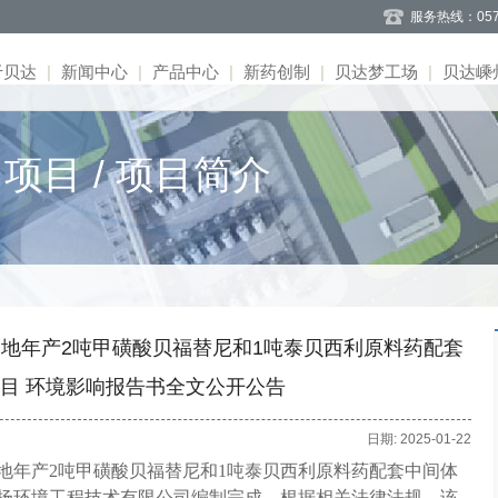
服务热线：057
于贝达
|
新闻中心
|
产品中心
|
新药创制
|
贝达梦工场
|
贝达嵊
闻
系
况
介
告
聘
式
司简介
目 / 项目简介
道
目
势
告
息
聘
言
事会
题
募
目
流
应
理团队
作
程荣誉
司文化
地年产2吨甲磺酸贝福替尼和1吨泰贝西利原料药配套
目 环境影响报告书全文公开公告
日期: 2025-01-22
地年产
2
吨甲磺酸贝福替尼和
1
吨泰贝西利原料药配套中间体
扬环境工程技术有限公司编制完成。根据相关法律法规，
该