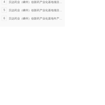
4
贝达药业（嵊州）创新药产业化基地项目（一期）环境保护设施调试公示
5
贝达药业（嵊州）创新药产业化基地项目(20t/a 盐酸埃克替尼、20ta 甲磺酸贝福替尼和 1t/a BPI-16350)非重大变动环境影响分析说明
6
贝达药业（嵊州）创新药产业化基地年产2吨甲磺酸贝福替尼和1吨泰贝西利原料药配套中间体技改项目环境影响评价信息公示