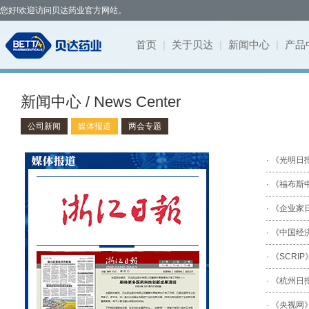
您好!欢迎访问贝达药业官方网站。
首页
|
关于贝达
|
新闻中心
|
产品
贝达药业秉承开拓创新、造福于民的发
· 公司新闻
· 凯美纳
· 研发体系
· 园区概况
· 项目简介
· 公司公告
· 社会招聘
· 联系方式
· 公司简介
新闻中心 / News Center
展理念，致力于通过新药研发，努力实现创
· 媒体报道
· 贝美纳
· 在研项目
· 核心优势
· 公示公告
· 股票信息
· 校园招聘
· 在线留言
· 董事会
新为民、科技惠民，做更多吃得起的好药，
公司新闻
媒体报道
两会专题
· 两会专题
· 贝安汀
· 患者招募
· 明星项目
· 互动交流
· 不良反应
· 管理团队
让老百姓活得更好。
· 赛美纳
· 战略合作
· 历程荣誉
· 伏美纳
· 公司文化
· 康美纳
· 《福布
· 安瑞泽
· 《企业
· 奥福民
· 《中国
· 贝泽汀
· 《SCRIP》
· 《杭州
· 《央视