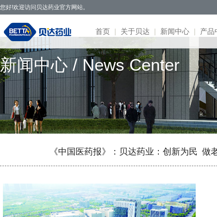
您好!欢迎访问贝达药业官方网站。
首页
|
关于贝达
|
新闻中心
|
产品
新闻中心 / News Center
贝达药业秉承开拓创新、造福于民的发
· 公司新闻
· 凯美纳
· 研发体系
· 园区概况
· 项目简介
· 公司公告
· 社会招聘
· 联系方式
· 公司简介
展理念，致力于通过新药研发，努力实现创
· 媒体报道
· 贝美纳
· 在研项目
· 核心优势
· 公示公告
· 股票信息
· 校园招聘
· 在线留言
· 董事会
新为民、科技惠民，做更多吃得起的好药，
· 两会专题
· 贝安汀
· 患者招募
· 明星项目
· 互动交流
· 不良反应
· 管理团队
让老百姓活得更好。
· 赛美纳
· 战略合作
· 历程荣誉
· 伏美纳
· 公司文化
· 康美纳
· 安瑞泽
《中国医药报》：贝达药业：创新为民 做
· 奥福民
· 贝泽汀