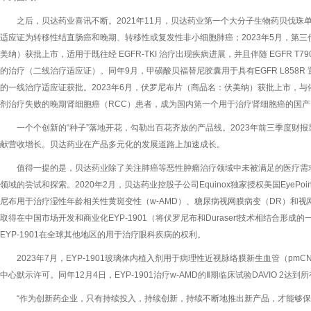
之后，贝达药业喜讯不断。2021年11月，贝达药业第一个大分子生物药贝伐
适应证为转移性结直肠癌和晚期、转移性或复发性非小细胞肺癌；2023年5月，第三代
美纳）获批上市，适用于既往经 EGFR-TKI 治疗出现疾病进展，并且伴随 EGFR T7
的治疗（二线治疗适应证）。同年9月，甲磺酸贝福替尼胶囊用于具有EGFR L858R
的一线治疗适应证获批。2023年6月，伏罗尼布片（商品名：伏美纳）获批上市，
剂治疗失败的晚期肾细胞癌（RCC）患者，成为国内第一个用于治疗肾细胞癌的国产
一个个创新的“种子”落地开花，勾勒出百花齐放的产品线。2023年前三季度财
献营收增长。贝达药业在产品多元化的发展道路上加速成长。
值得一提的是，贝达药业除了关注肺癌等恶性肿瘤治疗领域中未被满足的医疗需
领域的尝试和探索。2020年2月，贝达药业控股子公司Equinox独家授权美国EyeP
尼布用于治疗湿性年龄相关性黄斑变性（w-AMD）、糖尿病视网膜病变（DR）和视网
取得在中国市场开发和商业化EYP-1901（将伏罗尼布和Durasert技术相结合形成的
EYP-1901在全球其他地区的用于治疗眼科疾病的权利。
2023年7月，EYP-1901玻璃体内植入剂用于病理性近视脉络膜新生血管（p
中心默示许可。同年12月4日，EYP-1901治疗w-AMD的Ⅱ期临床试验DAVIO 2达
“作为创新药企业，只有持续投入，持续创新，持续不断地推出新产品，才能够