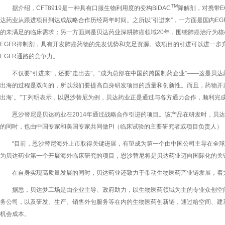
TM
据介绍，CFT8919是一种具有口服生物利用度的变构BiDAC
降解剂，对携带E
达药业从跟进项目到达成战略合作历经两年时间。之所以“引进来”，一方面是国内EGF
的未满足的临床需求；另一方面则是贝达药业深耕肺癌领域20年，围绕肺癌治疗为
EGFR抑制剂，具有开发肺癌药物的先发优势和充足资源。该项目的引进可以进一步
EGFR通路的竞争力。
不仅要“引进来”，还要“走出去”。“成为总部在中国的跨国制药企业”——这是贝
出海的过程是双向的，所以我们要提高自身研发项目的质量和创新性。而且，药物开
出海’。”丁列明表示，以恩沙替尼为例，贝达药业正是通过与各方通力合作，顺利完
恩沙替尼是贝达药业在2014年通过战略合作引进的项目。该产品在研发时，贝
的同时，也由中国专家和美国专家共同做PI（临床试验的主要研究者或项目负责人）
“目前，恩沙替尼海外上市取得关键进展，有望成为第一个由中国公司主导在全球
为贝达药业第一个开展海外临床研究的项目，恩沙替尼将是贝达药业迈向国际化的关
在自身实现高质量发展的同时，贝达药业还致力于带动生物医药产业链发展，着
据悉，贝达梦工场是由企业主导、政府助力，以生物医药领域为主的专业众创空
务公司，以及研发、生产、销售外包服务等在内的生物医药创新链，通过给空间、建
机会成本。