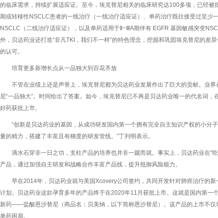
的临床需求，持续扩展适应证。至今，埃克替尼相关的临床研究达100多项，已经被
期或转移性NSCLC患者的一线治疗（一线治疗适应证）、单药治疗既往接受过至少
NSCLC（二线治疗适应证），以及单药适用于Ⅱ~ⅢA期伴有 EGFR 基因敏感突变N
外，贝达药业还打造“非凡TKI，我们不一样”的特色理念，挖掘和巩固埃克替尼的差
的认可。
培育更多新增长点从一品独大到百花齐放
不管在业绩上还是声誉上，埃克替尼都为贝达药业发展作出了巨大的贡献。业界
尼“一品独大”。时间给出了答案。如今，埃克替尼已不再是贝达药业唯一的代名词，
好药获批上市。
“创新是贝达药业的基因，从成功研发国内第一个拥有完全自主知识产权的小分
量的精力，搭建了丰富且有梯度的研发管线。”丁列明表示。
滴水石穿非一日之功，支柱产品的培养也并非一蹴而就。事实上，贝达药业在“吃
产品，通过加强自主研发和战略合作丰富产品线，提升抵御风险能力。
早在2014年，贝达药业就与美国Xcovery公司签约，共同开发针对肺癌治疗的
计划。贝达药业这款孕育多年的产品终于在2020年11月获批上市。这就是国内第一
新药——盐酸恩沙替尼（商品名：贝美纳，以下简称恩沙替尼）。该产品的上市不仅
单药困局。