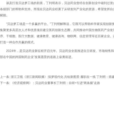
谈及打造贝达梦工场的初衷，丁列明表示，贝达药业曾经在创新创业中碰到过资
各级部门的帮助和支持。而现在贝达药业积累了从研发到产业化的资源，希望发挥自
赋能。
“贝达梦工场是一个多赢的平台。”丁列明解释说，它既可以帮助科学家实现创新
集聚更多高层次人才和优质项目建立医药创新生态圈，共同推动中国生物医药产业发
序、干细胞、医疗大数据、健康教育、健康咨询、物联网、信息管理等近百家企业。
打造一种合作共赢的模式。
2024年，是贝达药业新征程开启元年。贝达药业全面推进自主研发、市场销售和
部在中国的跨国制药企业”发展愿景的道路上奋勇前进。
上一条:
浙江卫视《浙江新闻联播》:筑梦现代化 共绘新图景·履职在一线 丁列明：搭
下一条:
《经济观察网》：贝达药业董事长丁列明：自研+引进“两条腿”走路