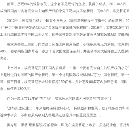
然而，历经8年的艰苦攻关，这个名不见经传的企业，获得了成功。2011年6
成为我国首个具有完全自主知识产权的小分子靶向抗癌创新药。同年8月，埃克替尼
2012年，埃克替尼成为中国首个被列入《国际新药研发年度报告》的创新药；2
为“开启中国新药研发的新纪元”“是国际肿瘤领域的里程碑”；2016年，荣获2015
工业领域最高奖项中国工业大奖。这些荣誉是对埃克替尼在医学研究领域创新突破的
在埃克替尼上市前，同类进口药在国内费用高昂，令很多患者无力承担。埃克替
40%；积极响应国家号召，参加了首次国家医保谈判，并主动率先大幅降价进入医
患者。
上市以来，埃克替尼开创了国内多项第一：第一个拥有完全自主知识产权的小分
上超过进口对照药的国产创新药、第一个得到国际权威机构认可的中国创新药、第一
等。截至目前，埃克替尼累计销售额超150亿元，共计惠及60多万名肺癌患者；同时
盒，价值近130亿元。
作为一款上市12年的“老产品”，埃克替尼何以成为同赛道的“常青树”？
“这与贝达药业二十年来始终保持空杯心态，持续创新和发展，做了很多努力和研
视学术研究，不断积累高级别支持用药证据是其中的重要原因之一。
据介绍，秉承“用数据说话”的原则，即使在埃克替尼上市后，贝达药业也一直持