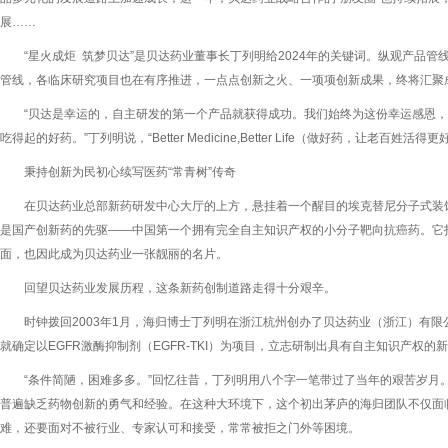
展……
“星火成炬 筑梦贝达”是贝达药业董事长丁列明给2024年的关键词。纵观产品
管线，各临床研究项目也在有序推进，一点点创新之火、一项项创新成果，终将汇聚
“贝达是幸运的，自主研发的第一个产品就获得成功。我们始终为这份幸运感恩
吃得起的好药。”丁列明说，“Better Medicine,Better Life（做好药，让老百
秉持创新为民初心续写医药“常青树”传奇
在贝达药业总部新药研发中心大厅的上方，悬挂着一个醒目的埃克替尼分子式装
是国产创新药的先驱——中国第一个拥有完全自主知识产权的小分子靶向抗癌药。它
面，也因此成为贝达药业一张靓丽的名片。
回望贝达药业发展历程，这条新药创制道路走得十分艰辛。
时钟拨回2003年1月，海归博士丁列明在浙江杭州创办了贝达药业（浙江）有
就确定以EGFR激酶抑制剂（EGFR-TKI）为项目，立志研制出具有自主知识产权的
“条件简陋，困难多多。”回忆往昔，丁列明用八个字一笔带过了当年的艰苦岁月
普遍缺乏药物创新的勇气和经验。在这种大环境下，这个初出茅庐的海归团队不仅面
难，还要面对不被行业、专家认可和接受，常常被拒之门外等困境。