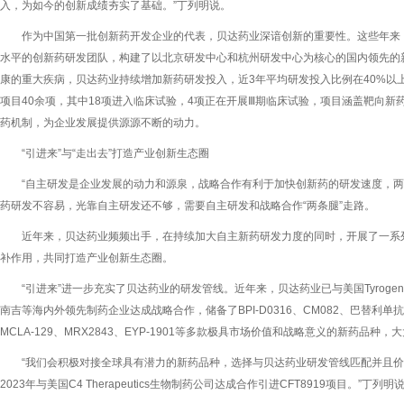
入，为如今的创新成绩夯实了基础。”丁列明说。
作为中国第一批创新药开发企业的代表，贝达药业深谙创新的重要性。这些年来，
水平的创新药研发团队，构建了以北京研发中心和杭州研发中心为核心的国内领先的
康的重大疾病，贝达药业持续增加新药研发投入，近3年平均研发投入比例在40%以
项目40余项，其中18项进入临床试验，4项正在开展Ⅲ期临床试验，项目涵盖靶向
药机制，为企业发展提供源源不断的动力。
“引进来”与“走出去”打造产业创新生态圈
“自主研发是企业发展的动力和源泉，战略合作有利于加快创新药的研发速度，两
药研发不容易，光靠自主研发还不够，需要自主研发和战略合作“两条腿”走路。
近年来，贝达药业频频出手，在持续加大自主新药研发力度的同时，开展了一系
补作用，共同打造产业创新生态圈。
“引进来”进一步充实了贝达药业的研发管线。近年来，贝达药业已与美国Tyrogenex
南吉等海内外领先制药企业达成战略合作，储备了BPI-D0316、CM082、巴替利单抗（
MCLA-129、MRX2843、EYP-1901等多款极具市场价值和战略意义的新药品种
“我们会积极对接全球具有潜力的新药品种，选择与贝达药业研发管线匹配并且
2023年与美国C4 Therapeutics生物制药公司达成合作引进CFT8919项目。”丁列明