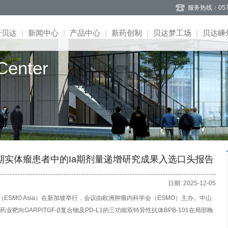
服务热线：057
于贝达
|
新闻中心
|
产品中心
|
新药创制
|
贝达梦工场
|
贝达嵊
enter
闻
系
况
介
告
聘
式
司简介
道
目
势
告
息
聘
言
事会
题
募
目
流
应
理团队
作
程荣誉
司文化
101在晚期实体瘤患者中的Ia期剂量递增研究成果入选口头报告
日期: 2025-12-05
（ESMO Asia）在新加坡举行，会议由欧洲肿瘤内科学会（ESMO）主办。中山
向GARP/TGF-β复合物及PD-L1的三功能双特异性抗体BPB-101在局部晚