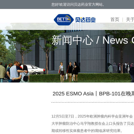
您好!欢迎访问贝达药业官方网站。
首页
|
关
新闻中心 / News C
贝达药业秉承开拓创新、造福于民的发
· 公司新
· 凯美纳
· 研发体
· 园区概
· 项目简
· 公司公
· 社会招
· 联系方
· 公
展理念，致力于通过新药研发，努力实现创
· 媒体报
· 贝美纳
· 在研项
· 核心优
· 公示公
· 股票信
· 校园招
· 在线留
· 董
新为民、科技惠民，做更多吃得起的好药，
· 两会专
· 贝安汀
· 患者招
· 明星项
· 互动交
· 不良反
· 管
让老百姓活得更好。
· 赛美纳
· 战略合
· 历
· 伏美纳
· 公
· 康美纳
· 安瑞泽
2025 ESMO Asia丨BPB-
· 奥福民
· 贝泽汀
12月5日至7日，2025年欧洲肿瘤内科学会亚洲年会
大学肿瘤防治中心马宇翔教授在会上口头报告了贝达药业靶
期或转移性实体瘤患者中的I期临床研究结果。