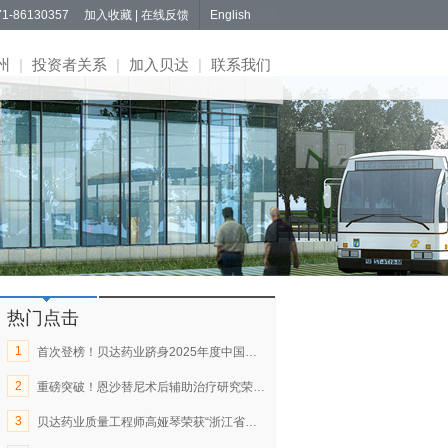
1-86130357
加入收藏
|
在线反馈
English
州
|
投资者关系
|
加入贝达
|
联系我们
热门点击
1
首次登榜！贝达药业跻身2025年度中国医药工业主营业务收入百强企业
2
重磅突破！恩沙替尼术后辅助治疗研究荣登《新英格兰医学杂志》
3
贝达药业质量工程师高娅琴荣获“浙江省优秀共产党员”称号