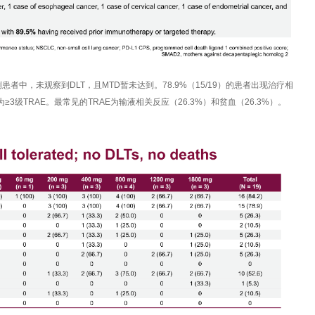
患者中，未观察到DLT，且MTD暂未达到。78.9%（15/19）的患者出现治疗相
为≥3级TRAE。最常见的TRAE为输液相关反应（26.3%）和贫血（26.3%）。