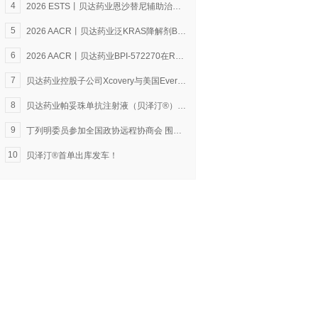
4
2026 ESTS丨贝达药业恩沙替尼辅助治疗IB–IIIA期ALK阳性NSCLC研究成果亮相
5
2026 AACR丨贝达药业泛KRAS降解剂BPI-585771临床前研究数据亮相
6
2026 AACR丨贝达药业BPI-572270在RAS突变型晚期实体瘤患者中的首次人体I/II期临床研究方案入选
7
贝达药业控股子公司Xcovery与美国Eversana公司达成恩沙替尼商业化合作
8
贝达药业帕妥珠单抗注射液（贝泽汀®）开出首批处方
9
丁列明委员参加全国政协远程协商会 围绕生物医药产业发展建言献策
10
贝泽汀®首单出库发车！