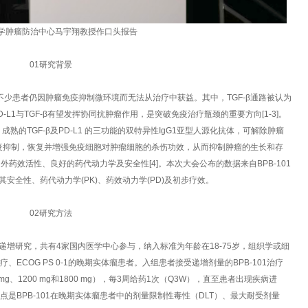
学肿瘤防治中心马宇翔教授作口头报告
01研究背景
，但不少患者仍因肿瘤免疫抑制微环境而无法从治疗中获益。其中，TGF-β通路被认为
L1与TGF-β有望发挥协同抗肿瘤作用，是突破免疫治疗瓶颈的重要方向[1-3]。
合体、成熟的TGF-β及PD-L1 的三功能的双特异性IgG1亚型人源化抗体，可解除肿瘤
的双重免疫抑制，恢复并增强免疫细胞对肿瘤细胞的杀伤功效，从而抑制肿瘤的生长和存
外药效活性、良好的药代动力学及安全性[4]。本次大会公布的数据来自BPB-101
安全性、药代动力学(PK)、药效动力学(PD)及初步疗效。
02研究方法
递增研究，共有4家国内医学中心参与，纳入标准为年龄在18-75岁，组织学或细
COG PS 0-1的晚期实体瘤患者。入组患者接受递增剂量的BPB-101治疗
、800 mg、1200 mg和1800 mg），每3周给药1次（Q3W），直至患者出现疾病进
是BPB-101在晚期实体瘤患者中的剂量限制性毒性（DLT）、最大耐受剂量