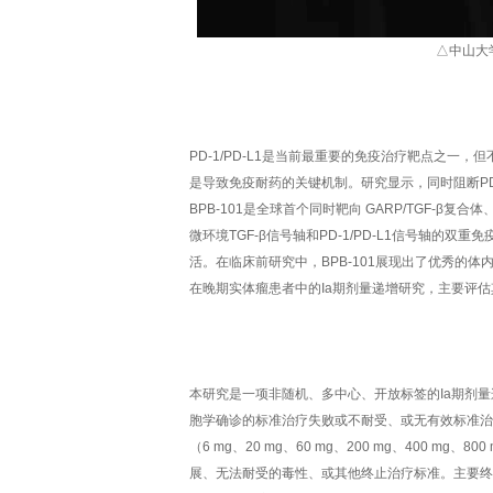
△中山大
PD-1/PD-L1是当前最重要的免疫治疗靶点之一
是导致免疫耐药的关键机制。研究显示，同时阻断PD-
BPB-101是全球首个同时靶向 GARP/TGF-β复
微环境TGF-β信号轴和PD-1/PD-L1信号轴
活。在临床前研究中，BPB-101展现出了优秀的体内
在晚期实体瘤患者中的Ia期剂量递增研究，主要评估其
本研究是一项非随机、多中心、开放标签的Ia期剂量
胞学确诊的标准治疗失败或不耐受、或无有效标准治疗、E
（6 mg、20 mg、60 mg、200 mg、400 mg
展、无法耐受的毒性、或其他终止治疗标准。主要终点