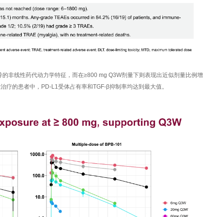
导的非线性药代动力学特征，而在≥800 mg Q3W剂量下则表现出近似剂量比例增
W剂量治疗的患者中，PD-L1受体占有率和TGF-β抑制率均达到最大值。