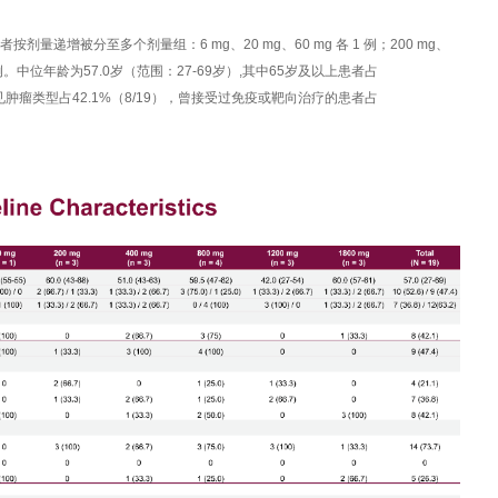
按剂量递增被分至多个剂量组：6 mg、20 mg、60 mg 各 1 例；200 mg、
 mg 4 例。中位年龄为57.0岁（范围：27-69岁）,其中65岁及以上患者占
常见肿瘤类型占42.1%（8/19），曾接受过免疫或靶向治疗的患者占