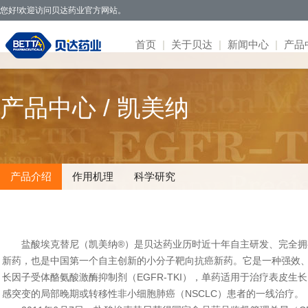
您好!欢迎访问贝达药业官方网站。
首页
|
关于贝达
|
新闻中心
|
产品
贝达药业秉承开拓创新、造福于民的发
· 公司新闻
· 凯美纳
· 研发体系
· 园区概况
· 项目简介
· 公司公告
· 社会招聘
· 联系方式
· 公司简介
产品中心 / 凯美纳
展理念，致力于通过新药研发，努力实现创
· 媒体报道
· 贝美纳
· 在研项目
· 核心优势
· 公示公告
· 股票信息
· 校园招聘
· 在线留言
· 董事会
新为民、科技惠民，做更多吃得起的好药，
· 两会专题
· 贝安汀
· 患者招募
· 明星项目
· 互动交流
· 不良反应
· 管理团队
让老百姓活得更好。
· 赛美纳
· 战略合作
· 历程荣誉
· 伏美纳
· 公司文化
产品介绍
作用机理
科学研究
· 康美纳
· 安瑞泽
· 奥福民
· 贝泽汀
盐酸埃克替尼（凯美纳®）是贝达药业历时近十年自主研发、完全拥有
新药，也是中国第一个自主创新的小分子靶向抗癌新药。它是一种强效
长因子受体酪氨酸激酶抑制剂（EGFR-TKI），单药适用于治疗表皮生
感突变的局部晚期或转移性非小细胞肺癌（NSCLC）患者的一线治疗。