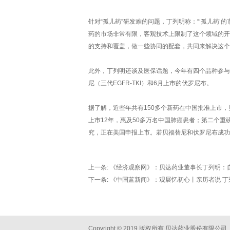
针对“孤儿药”研发难的问题，丁列明称：“‘孤儿药
药的市场非常有限，客观技术上限制了这个领域的开
的支持和覆盖，做一些协同的配套，共同来解决这个
此外，丁列明还谈及医保话题，今年有四个品种参与
尼（三代EGFR-TKI）和6月上市的伏罗尼布。
据了解，近些年共有150多个新药在中国批准上市
上市12年，惠及50多万名中国肺癌患者；第二个重
究，正在美国申报上市。若贝福替尼和伏罗尼布成功
上一条:
《经济观察网》：贝达药业董事长丁列明：自
下一条:
《中国蓝新闻》：观展忆初心丨亲历者说 
Copyright © 2019 版权所有 贝达药业股份有限公司 