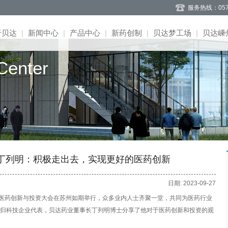
服务热线：057
于贝达
|
新闻中心
|
产品中心
|
新药创制
|
贝达梦工场
|
贝达嵊
enter
闻
系
况
介
告
聘
式
司简介
道
目
势
告
息
聘
言
事会
题
募
目
流
应
理团队
作
程荣誉
司文化
丁列明：积极走出去，实现更好的医药创新
日期: 2023-09-27
国医药创新与投资大会在苏州如期举行，众多业内人士齐聚一堂，共同为医药行业
归科技企业代表，贝达药业董事长丁列明博士分享了他对于医药创新和投资的观