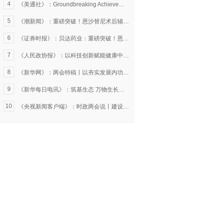
4
《美通社》：Groundbreaking Achievement: Study of Ensartinib as Postoperative Adjuvant Therapy Published in The New England Journal of Medicine
5
《潮新闻》：重磅突破！恩沙替尼术后辅助治疗研究荣登《新英格兰医学杂志》
6
《证券时报》：贝达药业：重磅突破！恩沙替尼术后辅助治疗研究荣登《新英格兰医学杂志》
7
《人民政协报》：以科技创新赋能健康中国建设(学思悟践)
8
《新华网》：两会特稿丨以夯实发展内功增强经济韧性——代表委员学习习近平总书记两会重要讲话精神找准推进高质量发展方向路径
9
《新华每日电讯》：筑基生态 万物生长——从“浙江之窗”看“中国之智”“中国之美”
10
《央视新闻客户端》：时政两会说丨建设健康中国 增进民生福祉——总书记同全国政协委员共商国是