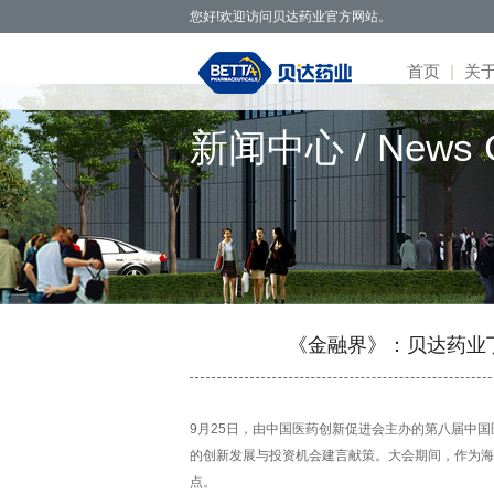
您好!欢迎访问贝达药业官方网站。
首页
|
关
新闻中心 / News C
贝达药业秉承开拓创新、造福于民的发
· 公司新
· 凯美纳
· 研发体
· 园区概
· 项目简
· 公司公
· 社会招
· 联系方
· 公
展理念，致力于通过新药研发，努力实现创
· 媒体报
· 贝美纳
· 在研项
· 核心优
· 公示公
· 股票信
· 校园招
· 在线留
· 董
新为民、科技惠民，做更多吃得起的好药，
· 两会专
· 贝安汀
· 患者招
· 明星项
· 互动交
· 不良反
· 管
让老百姓活得更好。
· 赛美纳
· 战略合
· 历
· 伏美纳
· 公
· 康美纳
· 安瑞泽
《金融界》：贝达药业
· 奥福民
· 贝泽汀
9月25日，由中国医药创新促进会主办的第八届中
的创新发展与投资机会建言献策。大会期间，作为海
点。