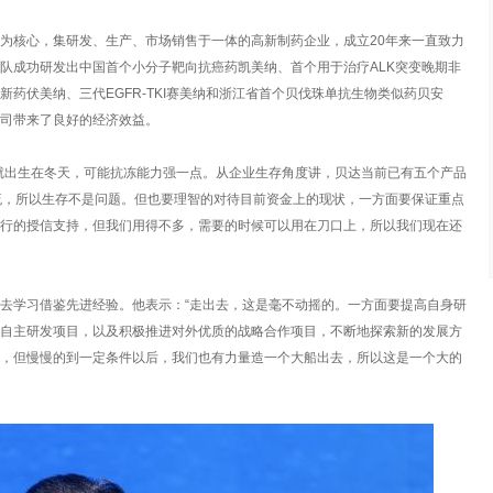
为核心，集研发、生产、市场销售于一体的高新制药企业，成立20年来一直致力
队成功研发出中国首个小分子靶向抗癌药凯美纳、首个用于治疗ALK突变晚期非
药伏美纳、三代EGFR-TKI赛美纳和浙江省首个贝伐珠单抗生物类似药贝安
司带来了良好的经济效益。
就出生在冬天，可能抗冻能力强一点。从企业生存角度讲，贝达当前已有五个产品
流，所以生存不是问题。但也要理智的对待目前资金上的现状，一方面要保证重点
行的授信支持，但我们用得不多，需要的时候可以用在刀口上，所以我们现在还
去学习借鉴先进经验。他表示：“走出去，这是毫不动摇的。一方面要提高自身研
自主研发项目，以及积极推进对外优质的战略合作项目，不断地探索新的发展方
，但慢慢的到一定条件以后，我们也有力量造一个大船出去，所以这是一个大的