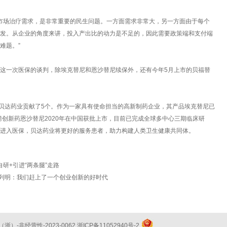
’的市场治疗需求，是非常重要的民生问题。一方面需求非常大，另一方面由于每个
发。从企业的角度来讲，投入产出比的动力是不足的，因此需要政策端和支付端
难题。”
这一次医保的谈判，除埃克替尼和恩沙替尼续保外，还有今年5月上市的贝福替
，贝达药业贡献了5个。作为一家具有使命担当的高新制药企业，其产品埃克替尼已
磅创新药恩沙替尼2020年在中国获批上市，目前已完成全球多中心三期临床研
进入医保，贝达药业将更好的服务患者，助力构建人类卫生健康共同体。
研+引进“两条腿”走路
丁列明：我们赶上了一个创业创新的好时代
（浙）-非经营性-2023-0062
浙ICP备11052940号-2