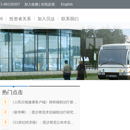
1-86130357
加入收藏
|
在线反馈
English
州
|
投资者关系
|
加入贝达
|
联系我们
热门点击
1
《人民日报健康客户端》肺癌辅助治疗新研究：复发或死亡风险降低80%
2
《新华网》：恩沙替尼术后辅助治疗研究成果在《新英格兰医学杂志》发表
3
《21世纪经济报》：恩沙替尼公布术后辅助治疗研究成果，2年无病生存率86.4%