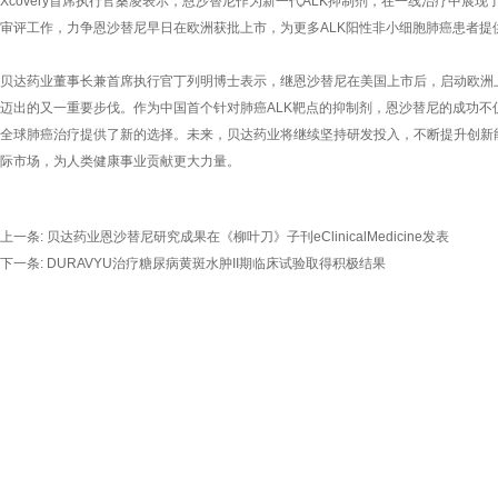
Xcovery首席执行官桑凌表示，恩沙替尼作为新一代ALK抑制剂，在一线治疗中展
审评工作，力争恩沙替尼早日在欧洲获批上市，为更多ALK阳性非小细胞肺癌患者提
贝达药业董事长兼首席执行官丁列明博士表示，继恩沙替尼在美国上市后，启动欧洲
迈出的又一重要步伐。作为中国首个针对肺癌ALK靶点的抑制剂，恩沙替尼的成功不
全球肺癌治疗提供了新的选择。未来，贝达药业将继续坚持研发投入，不断提升创新
际市场，为人类健康事业贡献更大力量。
上一条:
贝达药业恩沙替尼研究成果在《柳叶刀》子刊eClinicalMedicine发表
下一条:
DURAVYU治疗糖尿病黄斑水肿II期临床试验取得积极结果