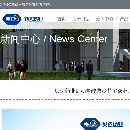
您好!欢迎访问贝达药业官方网站。
首页
|
关于贝达
|
新闻中心
|
产品
新闻中心 / News Center
贝达药业秉承开拓创新、造福于民的发
· 公司新闻
· 凯美纳
· 研发体系
· 园区概况
· 项目简介
· 公司公告
· 社会招聘
· 联系方式
· 公司简介
展理念，致力于通过新药研发，努力实现创
· 媒体报道
· 贝美纳
· 在研项目
· 核心优势
· 公示公告
· 股票信息
· 校园招聘
· 在线留言
· 董事会
新为民、科技惠民，做更多吃得起的好药，
· 两会专题
· 贝安汀
· 患者招募
· 明星项目
· 互动交流
· 不良反应
· 管理团队
让老百姓活得更好。
· 赛美纳
· 战略合作
· 历程荣誉
· 伏美纳
· 公司文化
· 康美纳
· 安瑞泽
贝达药业启动盐酸恩沙替尼欧洲
· 奥福民
· 贝泽汀