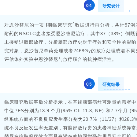
0
4
研究设计
4
对恩沙替尼的一项II期临床研究
数据进行再分析，共计97例
耐药的NSCLC患者接受恩沙替尼治疗，其中37（38%）例既
未接受过脑部放疗，分析脑部放疗史对于疗效和安全性的影响。
究对象，恩沙替尼单药处理或者2468Gy的放疗处理或者不
评估体外实验中恩沙替尼与放疗联合的抗肿瘤活性。
0
5
研究结果
临床研究数据事后分析提示，在基线脑部病灶可测量的患者中
中位PFS分别为13.9 个月(95% CI: 11.8, NE) 和7.7个月 (
经系统方面的不良反应发生率分别为29.7%（11/37）和28.
统不良反应发生率无差别，有脑部放疗史的患者神经系统异常
替尼在抗肿瘤疗效方面具有潜在的协同增强作用且安全可控。