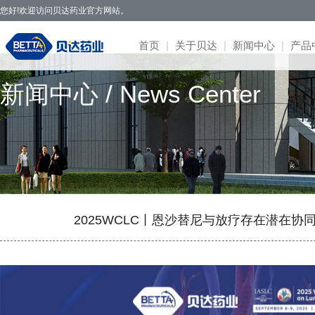
您好!欢迎访问贝达药业官方网站。
首页
|
关于贝达
|
新闻中心
|
产品
新闻中心 / News Center
贝达药业秉承开拓创新、造福于民的发
· 公司新闻
· 凯美纳
· 研发体系
· 园区概况
· 项目简介
· 公司公告
· 社会招聘
· 联系方式
· 公司简介
展理念，致力于通过新药研发，努力实现创
· 媒体报道
· 贝美纳
· 在研项目
· 核心优势
· 公示公告
· 股票信息
· 校园招聘
· 在线留言
· 董事会
新为民、科技惠民，做更多吃得起的好药，
· 两会专题
· 贝安汀
· 患者招募
· 明星项目
· 互动交流
· 不良反应
· 管理团队
让老百姓活得更好。
· 赛美纳
· 战略合作
· 历程荣誉
· 伏美纳
· 公司文化
· 康美纳
· 安瑞泽
2025WCLC丨恩沙替尼与放疗存在潜在协
· 奥福民
· 贝泽汀